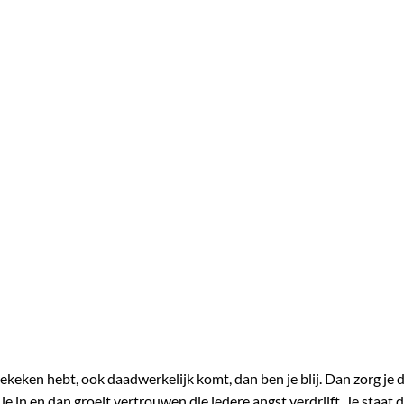
keken hebt, ook daadwerkelijk komt, dan ben je blij. Dan zorg je 
je in en dan groeit vertrouwen die iedere angst verdrijft. Je staat 