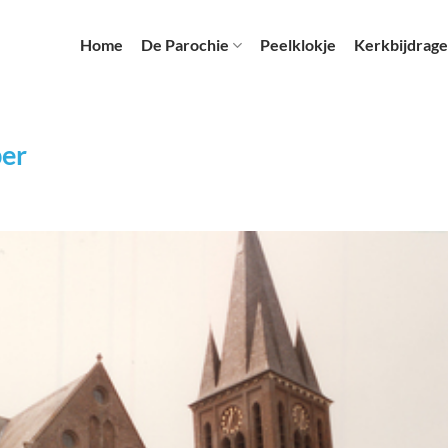
Home
De Parochie
Peelklokje
Kerkbijdrage
ber