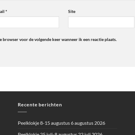
ail
*
Site
ze browser voor de volgende keer wanneer ik een reactie plaats.
Recente berichten
Peelklokje 8-15 augustus
6 augustus 2026
Peelklokje 25 juli-8 augustus
22 juli 2026