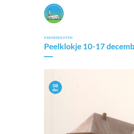
Ga
naar
inhoud
KERKBERICHTEN
Peelklokje 10-17 decem
08
dec