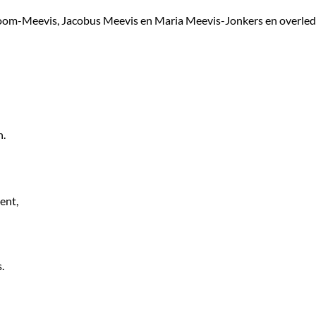
Boom-Meevis, Jacobus Meevis en Maria Meevis-Jonkers en overle
n.
ent,
.