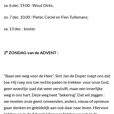
za. 6 dec. 19.00 : Wout Dirks.
zo. 7 dec. 10.00 : Pieter, Ceciel en Fien Tullemans;
za. 13 dec. : koster.
e
2
ZONDAG van de ADVENT :
“Baan een weg voor de Heer”. Sint Jan de Doper roept ons dat
toe. Hij roep ons toe rechte paden te trekken voor onze God,
geen woestijn-pad dat weer verstuift, maar een innerlijke
weg in ons hart. Deze weg heet “bekering”. Dat wil zeggen :
we moeten onze geest omwenden, anders, nieuw of opnieuw
gaan denken en geleidelijk aan ook daar naar leven. Hiervoor
bidden we in de Advent. Hiervoor bidden we ook in de