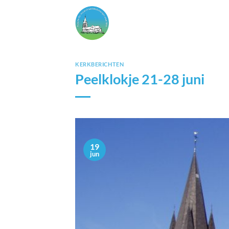
Ga
naar
inhoud
KERKBERICHTEN
Peelklokje 21-28 juni
19
jun