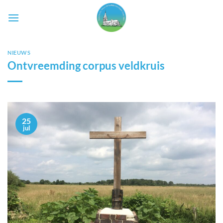
Ga
naar
inhoud
NIEUWS
Ontvreemding corpus veldkruis
25
jul