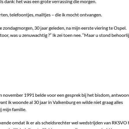
s dank: het was een grote verrassing die morgen.
rten, telefoontjes, mailtjes – die ik mocht ontvangen.
 zondagmorgen, 30 jaar geleden, na mijn eerste viering te Ospel.
oor, was u zenuwachtig ?” Ik zei toen nee. “Maar u stond behoorli
in november 1991 belde voor een gesprek bij het bisdom, antwoor
, want ik woonde al 30 jaar in Valkenburg en wilde niet graag alles
j mijn familie.
k kende omdat ik er als scheidsrechter wel wedstrijden van RKSVO