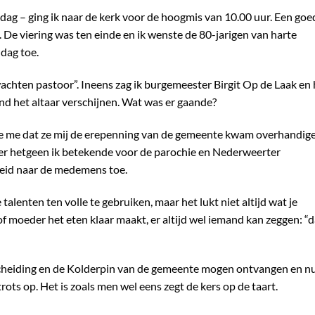
ndag – ging ik naar de kerk voor de hoogmis van 10.00 uur. Een goe
 De viering was ten einde en ik wenste de 80-jarigen van harte
 dag toe.
wachten pastoor”. Ineens zag ik burgemeester Birgit Op de Laak en 
d het altaar verschijnen. Wat was er gaande?
 me dat ze mij de erepenning van de gemeente kwam overhandige
er hetgeen ik betekende voor de parochie en Nederweerter
heid naar de medemens toe.
talenten ten volle te gebruiken, maar het lukt niet altijd wat je
of moeder het eten klaar maakt, er altijd wel iemand kan zeggen: “d
scheiding en de Kolderpin van de gemeente mogen ontvangen en n
rots op. Het is zoals men wel eens zegt de kers op de taart.