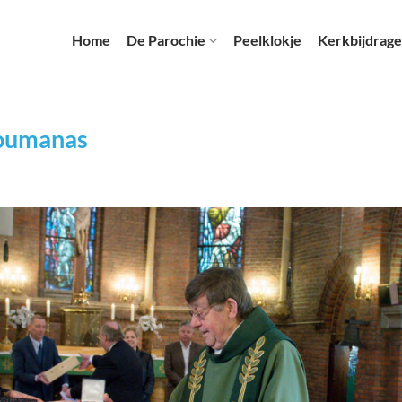
Home
De Parochie
Peelklokje
Kerkbijdrage
Koumanas