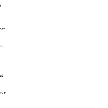
d
het
n.
at
u de