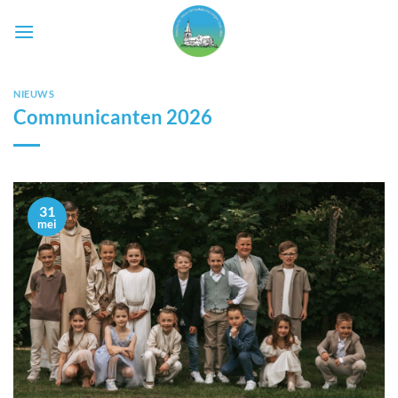
Ga
naar
inhoud
NIEUWS
Communicanten 2026
31
mei